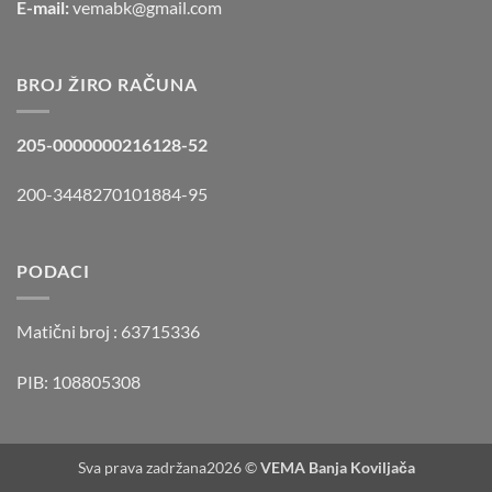
E-mail:
vemabk@gmail.com
BROJ ŽIRO RAČUNA
205-0000000216128-52
200-3448270101884-95
PODACI
Matični broj :
63715336
PIB: 108805308
Sva prava zadržana2026 ©
VEMA Banja Koviljača