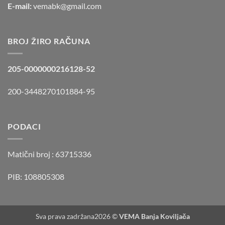
E-mail:
vemabk@gmail.com
BROJ ŽIRO RAČUNA
205-0000000216128-52
200-3448270101884-95
PODACI
Matični broj :
63715336
PIB: 108805308
Sva prava zadržana2026 ©
VEMA Banja Koviljača