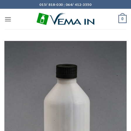
Preskoči
015/ 818-030 ; 064/ 412-3550
na
sadržaj
0