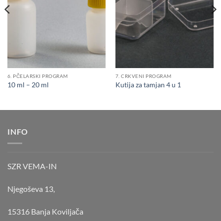
6. PČELARSKI PROGRAM
7. CRKVENI PROGRAM
10 ml – 20 ml
Kutija za tamjan 4 u 1
INFO
SZR VEMA-IN
Njegoševa 13,
15316 Banja Koviljača