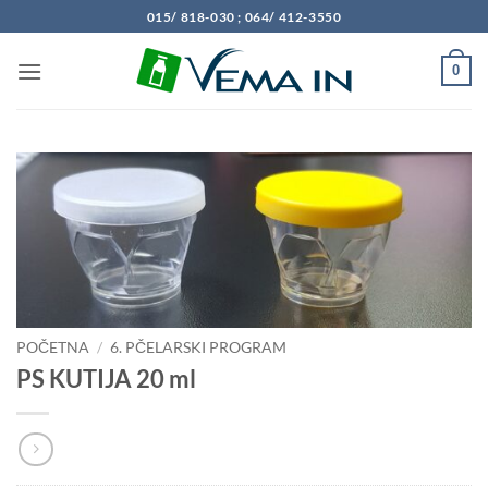
Preskoči
015/ 818-030 ; 064/ 412-3550
na
sadržaj
0
POČETNA
/
6. PČELARSKI PROGRAM
PS KUTIJA 20 ml